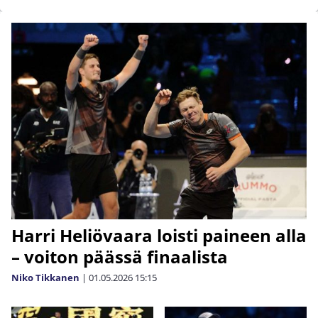
Harri Heliövaara loisti paineen alla
– voiton päässä finaalista
Niko Tikkanen
|
01.05.2026
15:15