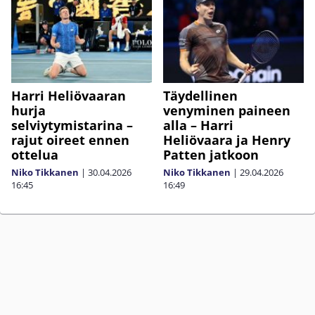
Harri Heliövaaran
Täydellinen
hurja
venyminen paineen
selviytymistarina –
alla – Harri
rajut oireet ennen
Heliövaara ja Henry
ottelua
Patten jatkoon
Niko Tikkanen
|
30.04.2026
Niko Tikkanen
|
29.04.2026
16:45
16:49