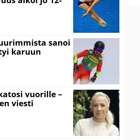
suurimmista sanoi
tyi karuun
atosi vuorille –
en viesti