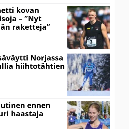
hetti kovan
soja – ”Nyt
ään raketteja”
säväytti Norjassa
allia hiihtotähtien
 uutinen ennen
ri haastaja