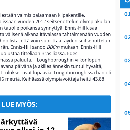
estään valmis palaamaan kilpakentille.
päälajissaan vuoden 2012 seitsenottelun olympiakullan
 tauolle poikansa synnyttyä. Ennis-Hill kisaa
uta välisenä aikana Itävalassa tähtäimenään vuoden
dollista, että voin suorittaa täyden seitsenottelun
ärän, Ennis-Hill sanoo
BBC:n
mukaan. Ennis-Hill
puolustaa titteliään Brasiliassa. Edes
amassa paluuta. – Loughboroughin viikonlopun
aavana päivänä ja akillesjännekin tuntui hyvältä,
ut tulokset ovat lupaavia. Loughboroughissa hän oli
6 metriä. Keihäässä olympiavoittaja heitti 43,88
LUE MYÖS:
järkyttävä
uus alkoi jo 12-