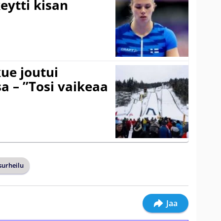
eytti kisan
ue joutui
a – ”Tosi vaikeaa
surheilu
Jaa