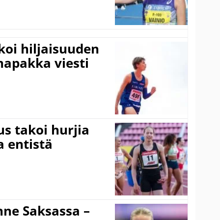
koi hiljaisuuden
napakka viesti
s takoi hurjia
a entistä
ne Saksassa –