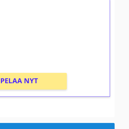
ilmaiskierroksia ilman
osta Tuohi 1000 -peliin (arvo 0,20€ per
PELAA NYT