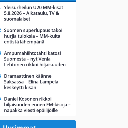
Yleisurheilun U20 MM-kisat
5.8.2026 – Aikataulu, TV &
suomalaiset
Suomen superlupaus takoi
hurjia tuloksia – MM-kulta
entistä lähempänä
Ampumahiihtotähti katosi
Suomesta – nyt Venla
Lehtonen rikkoi hiljaisuuden
Dramaattinen käänne
Saksassa – Elina Lampela
keskeytti kisan
Daniel Kosonen rikkoi
hiljaisuuden ennen EM-kisoja –
napakka viesti epäilijöille
Uusimmat