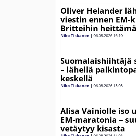
Oliver Helander lä
viestin ennen EM-ki
Britteihin heittäm
Niko Tikkanen
|
06.08.2026
16:10
Suomalaishiihtäjä 
– lähellä palkintop
keskellä
Niko Tikkanen
|
06.08.2026
15:05
Alisa Vainiolle iso
EM-maratonia – suu
vetäytyy kisasta
Niko Tikkanen
|
06.08.2026
14:08