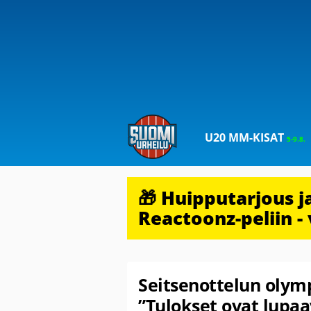
U20 MM-KISAT
5-9.8.
🎁 Huipputarjous 
Reactoonz-peliin - 
Seitsenottelun olym
”Tulokset ovat lupaa