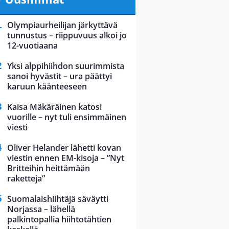
Olympiaurheilijan järkyttävä
tunnustus – riippuvuus alkoi jo
12-vuotiaana
Yksi alppihiihdon suurimmista
sanoi hyvästit – ura päättyi
karuun käänteeseen
Kaisa Mäkäräinen katosi
vuorille – nyt tuli ensimmäinen
viesti
Oliver Helander lähetti kovan
viestin ennen EM-kisoja – ”Nyt
Britteihin heittämään
raketteja”
Suomalaishiihtäjä säväytti
Norjassa – lähellä
palkintopallia hiihtotähtien