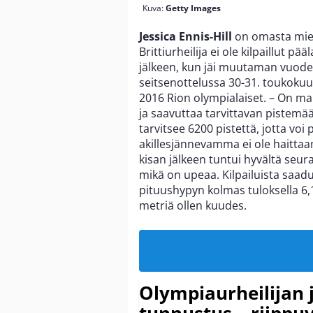
Kuva:
Getty Images
Jessica Ennis-Hill
on omasta miel
Brittiurheilija ei ole kilpaillut 
jälkeen, kun jäi muutaman vuoden
seitsenottelussa 30-31. toukoku
2016 Rion olympialaiset. – On mah
ja saavuttaa tarvittavan pistemä
tarvitsee 6200 pistettä, jotta voi 
akillesjännevamma ei ole haitta
kisan jälkeen tuntui hyvältä seur
mikä on upeaa. Kilpailuista saad
pituushypyn kolmas tuloksella 6,1
metriä ollen kuudes.
Olympiaurheilijan 
tunnustus – riippuv