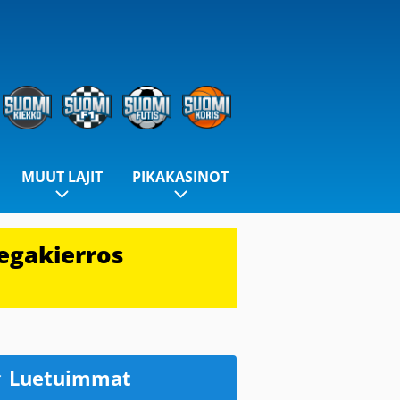
MUUT LAJIT
PIKAKASINOT
egakierros
Luetuimmat