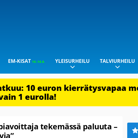
EM-KISAT
YLEISURHEILU
TALVIURHEILU
10.-16.8.
jatkuu: 10 euron kierrätysvapaa m
vain 1 eurolla!
piavoittaja tekemässä paluuta –
via”