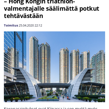
– Hong Kongin triathlon-
valmentajalle säälimättä potkut
tehtävästään
Toimitus
25.04.2020
22:12
Koronarajoitukset ovat Kiinassa ja sen myötä myös