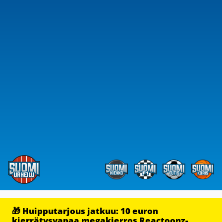
🎁 Huipputarjous jatkuu: 10 euron
kierrätysvapaa megakierros Reactoonz-