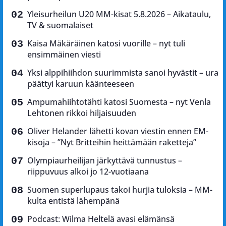
Yleisurheilun U20 MM-kisat 5.8.2026 – Aikataulu,
TV & suomalaiset
Kaisa Mäkäräinen katosi vuorille – nyt tuli
ensimmäinen viesti
Yksi alppihiihdon suurimmista sanoi hyvästit – ura
päättyi karuun käänteeseen
Ampumahiihtotähti katosi Suomesta – nyt Venla
Lehtonen rikkoi hiljaisuuden
Oliver Helander lähetti kovan viestin ennen EM-
kisoja – ”Nyt Britteihin heittämään raketteja”
Olympiaurheilijan järkyttävä tunnustus –
riippuvuus alkoi jo 12-vuotiaana
Suomen superlupaus takoi hurjia tuloksia – MM-
kulta entistä lähempänä
Podcast: Wilma Heltelä avasi elämänsä