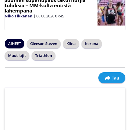
Suomen superlupaus takoi hurjia
tuloksia – MM-kulta entistä
lähempänä
Niko Tikkanen
|
06.08.2026
07:45
AIHEET
Gleeson Steven
Kiina
Korona
Muut lajit
Triathlon
Jaa
1€ = 10€ arvosta
ilmaiskierroksia ilman
kierrätystä!