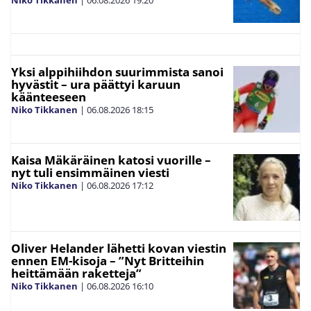
Niko Tikkanen
|
06.08.2026
19:20
Yksi alppihiihdon suurimmista sanoi
hyvästit – ura päättyi karuun
käänteeseen
Niko Tikkanen
|
06.08.2026
18:15
Kaisa Mäkäräinen katosi vuorille –
nyt tuli ensimmäinen viesti
Niko Tikkanen
|
06.08.2026
17:12
Oliver Helander lähetti kovan viestin
ennen EM-kisoja – ”Nyt Britteihin
heittämään raketteja”
Niko Tikkanen
|
06.08.2026
16:10