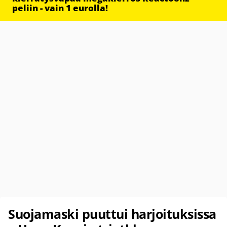
peliin - vain 1 eurolla!
Suojamaski puuttui harjoituksissa