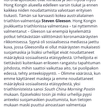
Hong Kongin alueella edelleen varsin tiukat ja ennen
kaikkea niiden noudattamista valvotaan erityisen
tiukasti. Tämän sai karvaasti kokea australialainen
triathlon-valmentaja
Steven Gleeson
. Hong Kongin
joukkuetta triathlonissa valmentava – tai nyttemmin
valmentanut – Gleeson sai enempiä kyselemättä
potkut tehtävästään välittömästi koronamääräysten
rikkomisessa. Syynä oli sosiaalisessa mediassa jaettu
kuva, jossa Gleesonilla ei ollut määräysten mukaisesti
suojamaskia ja lisäksi urheilijat eivät noudattaneet
määräyksiä sosiaalisesta etäisyydestä. Urheilijoita ei
tiettävästi kuitenkaan erikseen rangaistu tapahtuman
johdosta, mihin saattoi vaikuttaa aito, tai puolipakon
edessä, tehty anteeksipyyntö. – Olimme väärässä, kun
emme käyttäneet maskeja ja emme noudattaneet
määräyksiä sosiaalisesta etäisyydestä, yksi
triathlonisteista sanoi
South China Morning Postin
mukaan. Epäselväksi tosin jäi miksi urheilija pyysi
anteeksi suojamaskien puuttumista, kun tietojen
mukaan maski puuttui ainoastaan valmentaja