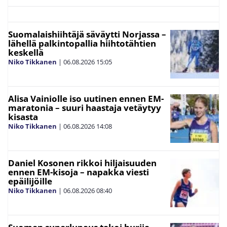
Suomalaishiihtäjä säväytti Norjassa –
lähellä palkintopallia hiihtotähtien
keskellä
Niko Tikkanen
|
06.08.2026
15:05
Alisa Vainiolle iso uutinen ennen EM-
maratonia – suuri haastaja vetäytyy
kisasta
Niko Tikkanen
|
06.08.2026
14:08
Daniel Kosonen rikkoi hiljaisuuden
ennen EM-kisoja – napakka viesti
epäilijöille
Niko Tikkanen
|
06.08.2026
08:40