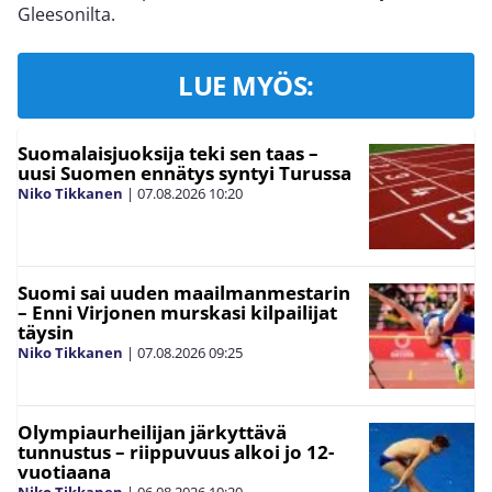
Gleesonilta.
LUE MYÖS:
Suomalaisjuoksija teki sen taas –
uusi Suomen ennätys syntyi Turussa
Niko Tikkanen
|
07.08.2026
10:20
Suomi sai uuden maailmanmestarin
– Enni Virjonen murskasi kilpailijat
täysin
Niko Tikkanen
|
07.08.2026
09:25
Olympiaurheilijan järkyttävä
tunnustus – riippuvuus alkoi jo 12-
vuotiaana