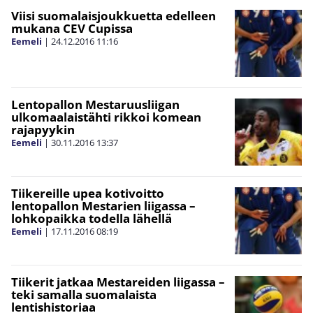
Viisi suomalaisjoukkuetta edelleen
mukana CEV Cupissa
Eemeli
|
24.12.2016
11:16
Lentopallon Mestaruusliigan
ulkomaalaistähti rikkoi komean
rajapyykin
Eemeli
|
30.11.2016
13:37
Tiikereille upea kotivoitto
lentopallon Mestarien liigassa –
lohkopaikka todella lähellä
Eemeli
|
17.11.2016
08:19
Tiikerit jatkaa Mestareiden liigassa –
teki samalla suomalaista
lentishistoriaa