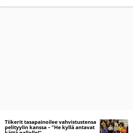
Tiikerit tasapainoilee vahvistustensa
pelityylin kanssa – ”He kyllä antavat
kättä pallolle!”