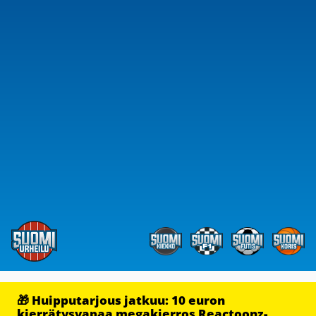
🎁 Huipputarjous jatkuu: 10 euron
kierrätysvapaa megakierros Reactoonz-