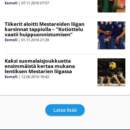
Eemeli
|
07.11.2016
07:57
Tiikerit aloitti Mestareiden liigan
karsinnat tappiolla – ”Kotiottelu
vaatii huippuonnistumisen”
Eemeli
|
01.11.2016
21:39
Kaksi suomalaisjoukkuetta
ensimmäistä kertaa mukana
lentiksen Mestarien liigassa
Eemeli
|
12.06.2016
16:42
Lataa lisää