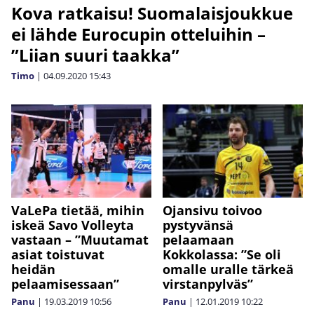
Kova ratkaisu! Suomalaisjoukkue
ei lähde Eurocupin otteluihin –
”Liian suuri taakka”
Timo
|
04.09.2020
15:43
VaLePa tietää, mihin
Ojansivu toivoo
iskeä Savo Volleyta
pystyvänsä
vastaan – ”Muutamat
pelaamaan
asiat toistuvat
Kokkolassa: ”Se oli
heidän
omalle uralle tärkeä
pelaamisessaan”
virstanpylväs”
Panu
|
19.03.2019
10:56
Panu
|
12.01.2019
10:22