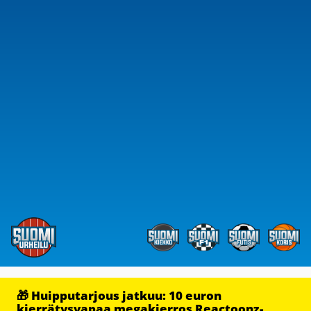
🎁 Huipputarjous jatkuu: 10 euron
kierrätysvapaa megakierros Reactoonz-