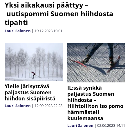
Yksi aikakausi päättyy –
uutispommi Suomen hiihdosta
tipahti
Lauri Salonen
|
19.12.2023
10:01
Ylelle järisyttävä
IL:ssä synkkä
paljastus Suomen
paljastus Suomen
hiihdon sisäpiiristä
hiihdosta –
Hiihtoliiton iso pomo
Lauri Salonen
|
12.09.2023
22:23
hämmästeli
kuulemaansa
Lauri Salonen
|
02.06.2023
14:11