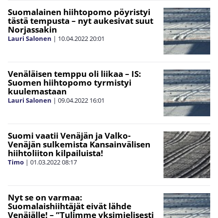
Suomalainen hiihtopomo pöyristyi
tästä tempusta – nyt aukesivat suut
Norjassakin
Lauri Salonen
|
10.04.2022
20:01
Venäläisen temppu oli liikaa – IS:
Suomen hiihtopomo tyrmistyi
kuulemastaan
Lauri Salonen
|
09.04.2022
16:01
Suomi vaatii Venäjän ja Valko-
Venäjän sulkemista Kansainvälisen
hiihtoliiton kilpailuista!
Timo
|
01.03.2022
08:17
Nyt se on varmaa:
Suomalaishiihtäjät eivät lähde
Venäjälle! – ”Tulimme yksimielisesti