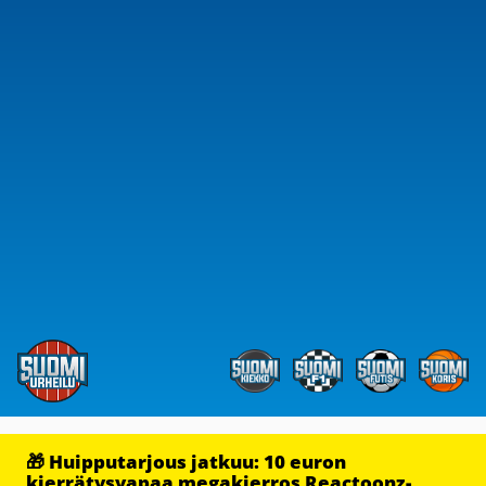
🎁 Huipputarjous jatkuu: 10 euron
kierrätysvapaa megakierros Reactoonz-