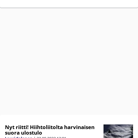
Nyt riitti! Hiihtoliitolta harvinaisen
suora ulostulo