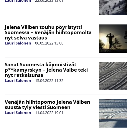
Lauri Salonen
|
22.09.2022
12:01
Jelena Välben touhu pöyristytti
Suomessa – Venäjän hiihtopomolta
nyt selvä vastaus
Lauri Salonen
|
06.05.2022
13:08
Sanat Suomesta käynnistivät
p**kamyrskyn – Jelena Välbe teki
nyt ratkaisunsa
Lauri Salonen
|
15.04.2022
11:32
Venäjän hiihtopomo Jelena Välben
suusta tyly viesti Suomeen
Lauri Salonen
|
11.04.2022
19:01