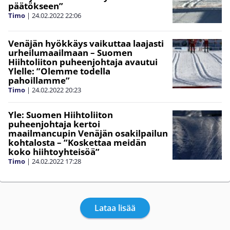
päätökseen”
Timo
|
24.02.2022
22:06
Venäjän hyökkäys vaikuttaa laajasti
urheilumaailmaan – Suomen
Hiihtoliiton puheenjohtaja avautui
Ylelle: ”Olemme todella
pahoillamme”
Timo
|
24.02.2022
20:23
Yle: Suomen Hiihtoliiton
puheenjohtaja kertoi
maailmancupin Venäjän osakilpailun
kohtalosta – ”Koskettaa meidän
koko hiihtoyhteisöä”
Timo
|
24.02.2022
17:28
Lataa lisää