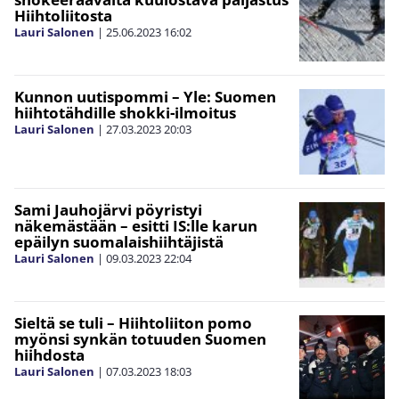
Hiihtoliitosta
Lauri Salonen
|
25.06.2023
16:02
Kunnon uutispommi – Yle: Suomen
hiihtotähdille shokki-ilmoitus
Lauri Salonen
|
27.03.2023
20:03
Sami Jauhojärvi pöyristyi
näkemästään – esitti IS:lle karun
epäilyn suomalaishiihtäjistä
Lauri Salonen
|
09.03.2023
22:04
Sieltä se tuli – Hiihtoliiton pomo
myönsi synkän totuuden Suomen
hiihdosta
Lauri Salonen
|
07.03.2023
18:03