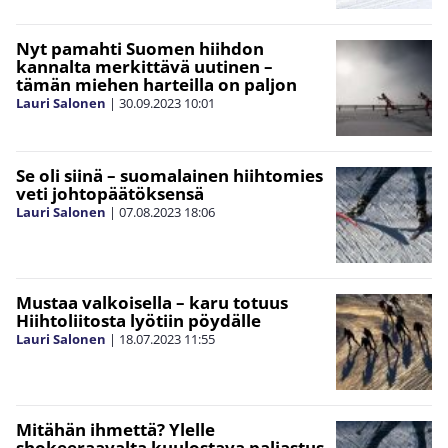
Nyt pamahti Suomen hiihdon
kannalta merkittävä uutinen –
tämän miehen harteilla on paljon
Lauri Salonen
|
30.09.2023
10:01
Se oli siinä – suomalainen hiihtomies
veti johtopäätöksensä
Lauri Salonen
|
07.08.2023
18:06
Mustaa valkoisella – karu totuus
Hiihtoliitosta lyötiin pöydälle
Lauri Salonen
|
18.07.2023
11:55
Mitähän ihmettä? Ylelle
shokeeraavalta kuulostava paljastus