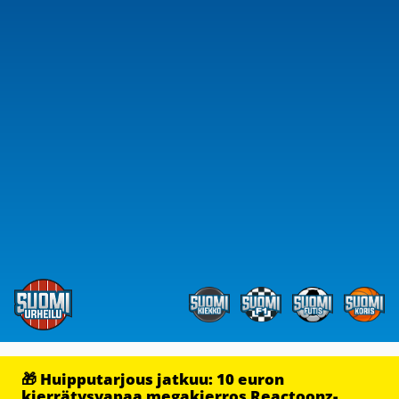
🎁 Huipputarjous jatkuu: 10 euron
kierrätysvapaa megakierros Reactoonz-