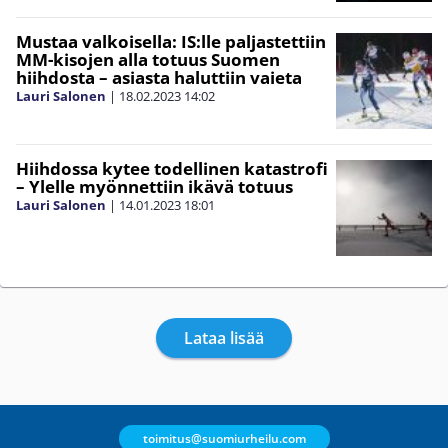
Mustaa valkoisella: IS:lle paljastettiin
MM-kisojen alla totuus Suomen
hiihdosta – asiasta haluttiin vaieta
Lauri Salonen
|
18.02.2023
14:02
Hiihdossa kytee todellinen katastrofi
– Ylelle myönnettiin ikävä totuus
Lauri Salonen
|
14.01.2023
18:01
Lataa lisää
toimitus@suomiurheilu.com